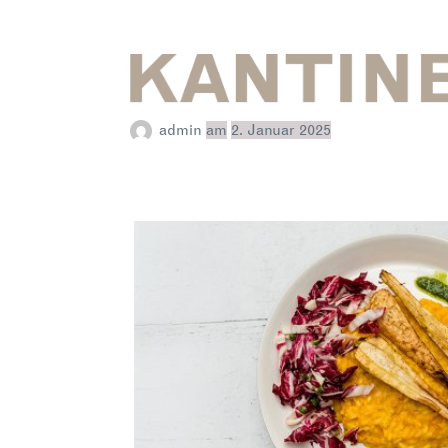
Chipperfield Kantine
admin
am
2. Januar 2025
David Chipperfield Architects Berlin