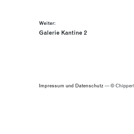
Beitragsnavigation
Weiter:
Nächster
Galerie Kantine 2
Beitrag:
Impressum und Datenschutz
— © Chipperf